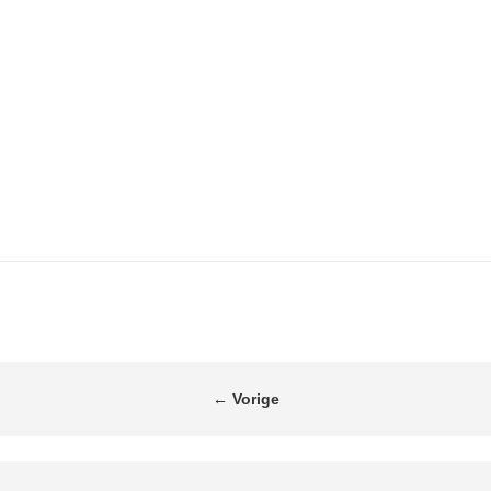
21 APRIL 2024
Tijdgebrek
𝐀𝐥𝐬 𝐥𝐞𝐢𝐝𝐢𝐧𝐠𝐠𝐞𝐯𝐞𝐧𝐝𝐞 𝐤𝐚𝐧 𝐡𝐞𝐭 𝐯𝐨𝐞𝐥𝐞𝐧 𝐚𝐥𝐬𝐨𝐟 𝐣𝐞 𝐧𝐨𝐨𝐢𝐭 𝐠𝐞𝐧𝐨𝐞𝐠 𝐭𝐢𝐣𝐝 𝐡𝐞𝐛𝐭.
🙋‍♀️ Maar laten we eerlijk…
←
Vorige