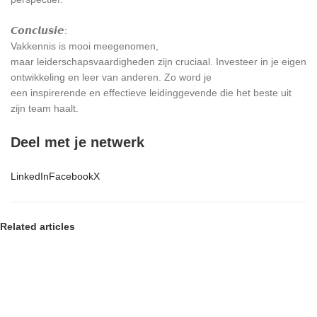
𝘾𝙤𝙣𝙘𝙡𝙪𝙨𝙞𝙚:
Vakkennis is mooi meegenomen,
maar leiderschapsvaardigheden zijn cruciaal. Investeer in je eigen
ontwikkeling en leer van anderen. Zo word je
een inspirerende en effectieve leidinggevende die het beste uit
zijn team haalt.
Deel met je netwerk
LinkedIn
Facebook
X
Related articles
8 SEPTEMBER 2024
De noodzaak van continue leiderschapsontwikkeling