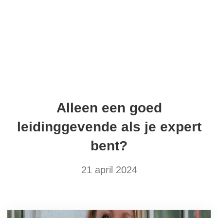
HOME
GRATIS
BOEK
WERK MET MIJ
OVER SANDRA
Alleen een goed
ARTIKELEN
REFERENTIES
leidinggevende als je expert
CONTACT
bent?
21 april 2024