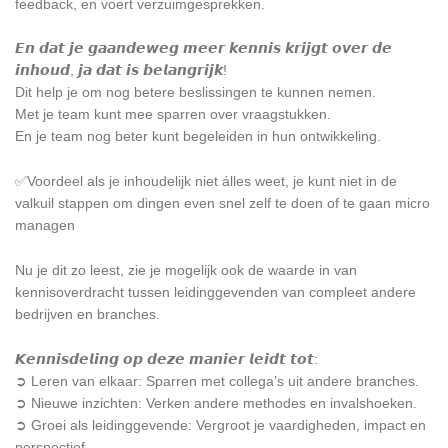
feedback, en voert verzuimgesprekken.
𝙀𝙣 𝙙𝙖𝙩 𝙟𝙚 𝙜𝙖𝙖𝙣𝙙𝙚𝙬𝙚𝙜 𝙢𝙚𝙚𝙧 𝙠𝙚𝙣𝙣𝙞𝙨 𝙠𝙧𝙞𝙟𝙜𝙩 𝙤𝙫𝙚𝙧 𝙙𝙚
𝙞𝙣𝙝𝙤𝙪𝙙, 𝙟𝙖 𝙙𝙖𝙩 𝙞𝙨 𝙗𝙚𝙡𝙖𝙣𝙜𝙧𝙞𝙟𝙠!
Dit help je om nog betere beslissingen te kunnen nemen.
Met je team kunt mee sparren over vraagstukken.
En je team nog beter kunt begeleiden in hun ontwikkeling.
✅Voordeel als je inhoudelijk niet álles weet, je kunt niet in de
valkuil stappen om dingen even snel zelf te doen of te gaan micro
managen
Nu je dit zo leest, zie je mogelijk ook de waarde in van
kennisoverdracht tussen leidinggevenden van compleet andere
bedrijven en branches.
𝙆𝙚𝙣𝙣𝙞𝙨𝙙𝙚𝙡𝙞𝙣𝙜 𝙤𝙥 𝙙𝙚𝙯𝙚 𝙢𝙖𝙣𝙞𝙚𝙧 𝙡𝙚𝙞𝙙𝙩 𝙩𝙤𝙩:
➲ Leren van elkaar: Sparren met collega’s uit andere branches.
➲ Nieuwe inzichten: Verken andere methodes en invalshoeken.
➲ Groei als leidinggevende: Vergroot je vaardigheden, impact en
perspectief.