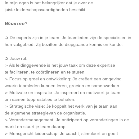
In mijn ogen is het belangrijker dat je over de
juiste leiderschapsvaardigheden beschikt.
𝙒𝙖𝙖𝙧𝙤𝙢?
➲ De experts zijn in je team: Je teamleden zijn de specialisten in
hun vakgebied. Zij bezitten de diepgaande kennis en kunde.
➲ Jouw rol:
▻ Als leidinggevende is het jouw taak om deze expertise
te faciliteren, te coördineren en te sturen.
▻ Focus op groei en ontwikkeling: Je creëert een omgeving
waarin teamleden kunnen leren, groeien en samenwerken.
▻ Motivatie en inspiratie: Je inspireert en motiveert je team
om samen topprestaties te behalen.
▻ Strategische visie: Je koppelt het werk van je team aan
de algemene strategievan de organisatie.
▻ Verandermanagement: Je anticipeert op veranderingen in de
markt en stuurt je team daarop.
▻ Mensgericht leiderschap: Je coacht, stimuleert en geeft