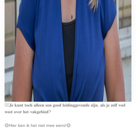
🤷‍♀️𝐉𝐞 𝐤𝐮𝐧𝐭 𝐭𝐨𝐜𝐡 𝐚𝐥𝐥𝐞𝐞𝐧 𝐞𝐞𝐧 𝐠𝐨𝐞𝐝 𝐥𝐞𝐢𝐝𝐢𝐧𝐠𝐠𝐞𝐯𝐞𝐧𝐝𝐞 𝐳𝐢𝐣𝐧, 𝐚𝐥𝐬 𝐣𝐞 𝐳𝐞𝐥𝐟 𝐯𝐞𝐞𝐥
𝐰𝐞𝐞𝐭 𝐨𝐯𝐞𝐫 𝐡𝐞𝐭 𝐯𝐚𝐤𝐠𝐞𝐛𝐢𝐞𝐝?
🟡Hier ben ik het niet mee eens!🟡