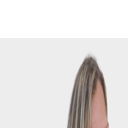
HOME
GRATIS
BOEK
WERK MET MIJ
OVER SANDRA
ARTIKELEN
REFERENTIES
CONTACT