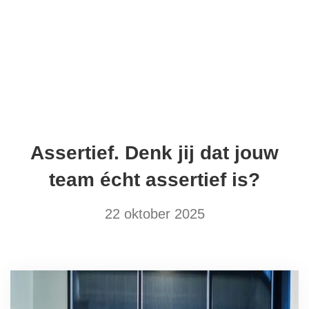
HOME
GRATIS
BOEK
WERK MET MIJ
OVER SANDRA
Assertief. Denk jij dat jouw
ARTIKELEN
REFERENTIES
team écht assertief is?
CONTACT
22 oktober 2025