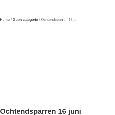
Home
/
Geen categorie
/ Ochtendsparren 16 juni
HOME
GRATIS
BOEK
WERK MET MIJ
OVER SANDRA
ARTIKELEN
REFERENTIES
CONTACT
Ochtendsparren 16 juni