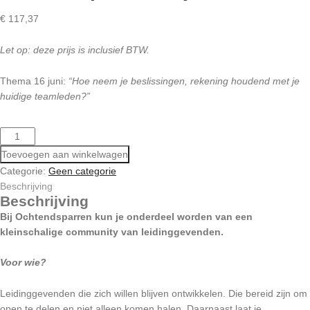
€
117,37
Let op: deze prijs is inclusief BTW.
Thema 16 juni:
“Hoe neem je beslissingen, rekening houdend met je
huidige teamleden?”
OCHTENDSPARREN
16
Toevoegen aan winkelwagen
JUNI
Categorie:
Geen categorie
AANTAL
Beschrijving
Beschrijving
Bij Ochtendsparren kun je onderdeel worden van een
kleinschalige community van leidinggevenden.
Voor wie?
Leidinggevenden die zich willen blijven ontwikkelen. Die bereid zijn om
open te delen en niet alleen komen halen. Daarnaast laat je